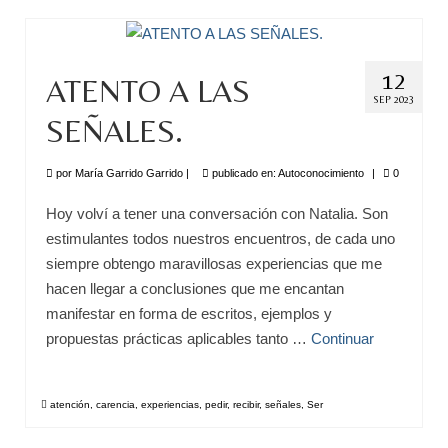
Escuela de Consciencia
Consultas
12
ATENTO A LAS
El Universo de María
SEP 2023
SEÑALES.
Videos
por
María Garrido Garrido
|
publicado en:
Autoconocimiento
|
0
Eventos
Hoy volví a tener una conversación con Natalia. Son
Psicología y Osteopatía
estimulantes todos nuestros encuentros, de cada uno
El telón de la muerte
siempre obtengo maravillosas experiencias que me
hacen llegar a conclusiones que me encantan
Contacto
manifestar en forma de escritos, ejemplos y
propuestas prácticas aplicables tanto …
Continuar
atención
,
carencia
,
experiencias
,
pedir
,
recibir
,
señales
,
Ser