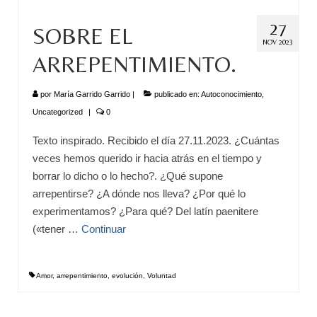
Escuela de Consciencia
27
SOBRE EL
Consultas
NOV 2023
ARREPENTIMIENTO.
El Universo de María
por
María Garrido Garrido
|
publicado en:
Autoconocimiento
,
Videos
Uncategorized
|
0
Eventos
Texto inspirado. Recibido el día 27.11.2023. ¿Cuántas
Psicología y Osteopatía
veces hemos querido ir hacia atrás en el tiempo y
borrar lo dicho o lo hecho?. ¿Qué supone
El telón de la muerte
arrepentirse? ¿A dónde nos lleva? ¿Por qué lo
experimentamos? ¿Para qué? Del latín paenitere
Contacto
(«tener …
Continuar
Amor
,
arrepentimiento
,
evolución
,
Voluntad