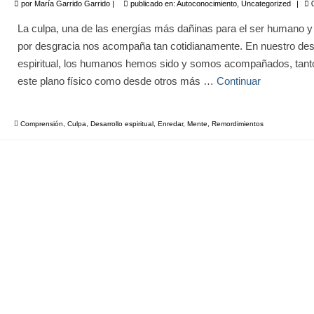
por
María Garrido Garrido
|
publicado en:
Autoconocimiento
,
Uncategorized
|
La culpa, una de las energías más dañinas para el ser humano y
por desgracia nos acompaña tan cotidianamente. En nuestro desa
espiritual, los humanos hemos sido y somos acompañados, tant
este plano físico como desde otros más …
Continuar
Comprensión
,
Culpa
,
Desarrollo espiritual
,
Enredar
,
Mente
,
Remordimientos