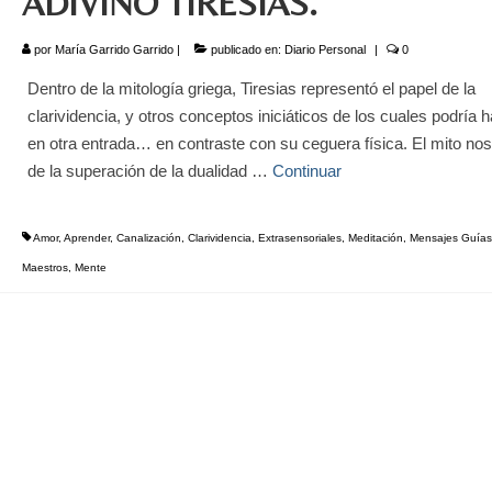
ADIVINO TIRESIAS.
por
María Garrido Garrido
|
publicado en:
Diario Personal
|
0
Dentro de la mitología griega, Tiresias representó el papel de la
clarividencia, y otros conceptos iniciáticos de los cuales podría h
en otra entrada… en contraste con su ceguera física. El mito nos
de la superación de la dualidad …
Continuar
Amor
,
Aprender
,
Canalización
,
Clarividencia
,
Extrasensoriales
,
Meditación
,
Mensajes Guías
Maestros
,
Mente