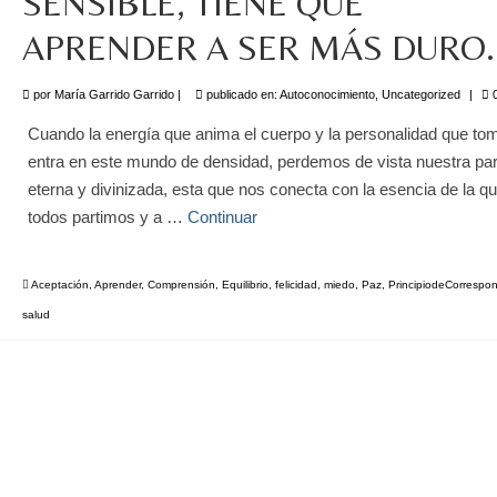
SENSIBLE, TIENE QUE
APRENDER A SER MÁS DURO.
por
María Garrido Garrido
|
publicado en:
Autoconocimiento
,
Uncategorized
|
Cuando la energía que anima el cuerpo y la personalidad que t
entra en este mundo de densidad, perdemos de vista nuestra par
eterna y divinizada, esta que nos conecta con la esencia de la q
todos partimos y a …
Continuar
Aceptación
,
Aprender
,
Comprensión
,
Equilibrio
,
felicidad
,
miedo
,
Paz
,
PrincipiodeCorrespo
salud