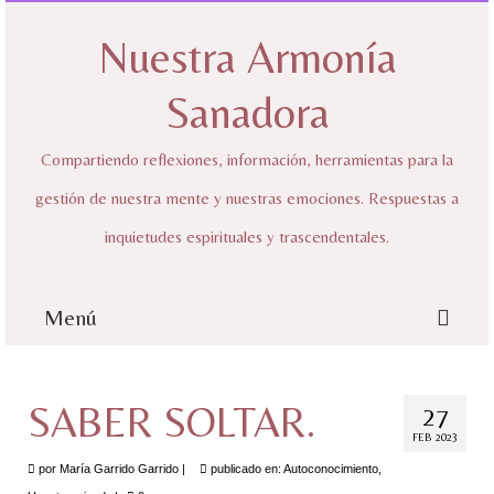
Nuestra Armonía
Sanadora
Compartiendo reflexiones, información, herramientas para la
gestión de nuestra mente y nuestras emociones. Respuestas a
inquietudes espirituales y trascendentales.
Menú
Inicio
SABER SOLTAR.
27
Sobre mí
FEB 2023
Nuestra Armonía Sanadora
por
María Garrido Garrido
|
publicado en:
Autoconocimiento
,