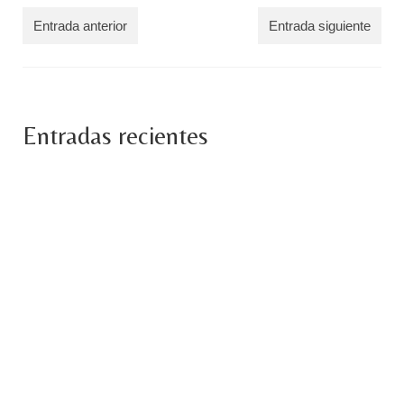
Entrada anterior
Entrada siguiente
Entradas recientes
SOBRE EL ARREPENTIMIENTO.
noviembre 27, 2023
Texto inspirado. Recibido el día 27.11.2023. ¿Cuántas
veces hemos querido ir hacia atrás en el...