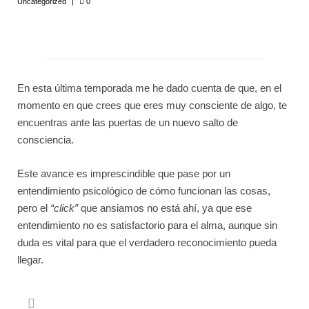
Uncategorized
|
0
Escuela de Consciencia
Consultas
El Universo de María
En esta última temporada me he dado cuenta de que, en el
Videos
momento en que crees que eres muy consciente de algo, te
encuentras ante las puertas de un nuevo salto de
Eventos
consciencia.
Psicología y Osteopatía
Este avance es imprescindible que pase por un
El telón de la muerte
entendimiento psicológico de cómo funcionan las cosas,
pero el
“click”
que ansiamos no está ahí, ya que ese
Contacto
entendimiento no es satisfactorio para el alma, aunque sin
duda es vital para que el verdadero reconocimiento pueda
llegar.